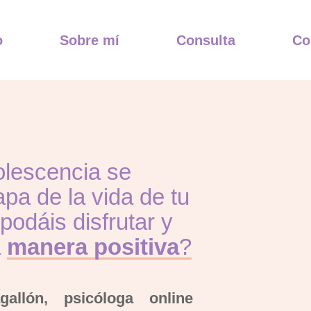
o
Sobre mí
Consulta
Co
olescencia se
apa de la vida de tu
 podáis disfrutar y
a
manera positiva
?
gallón
, psicóloga online