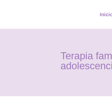
Inici
Terapia fam
adolescenc