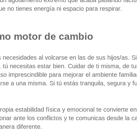
un agotamiento extremo que acaba pasando factur
e no tienes energía ni espacio para respirar.
mo motor de cambio
as necesidades
al
volcarse
en las de
sus hijos
/as
. S
 tú necesitas estar bien. Cuidar de ti misma, de tu
so imprescindible para mejorar el ambiente familia
darse a una misma.
Si tú estás tranquila, segura y f
ropia estabilidad
física y emocional
te convierte e
nar ante los conflictos y te comunicas desde la c
nera diferente.